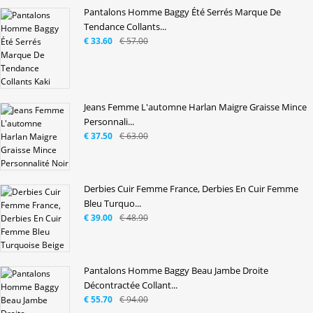
Pantalons Homme Baggy Été Serrés Marque De
Tendance Collants...
€ 33.60
€ 57.00
Jeans Femme L'automne Harlan Maigre Graisse Mince
Personnali...
€ 37.50
€ 63.00
Derbies Cuir Femme France, Derbies En Cuir Femme
Bleu Turquo...
€ 39.00
€ 48.90
Pantalons Homme Baggy Beau Jambe Droite
Décontractée Collant...
€ 55.70
€ 94.00