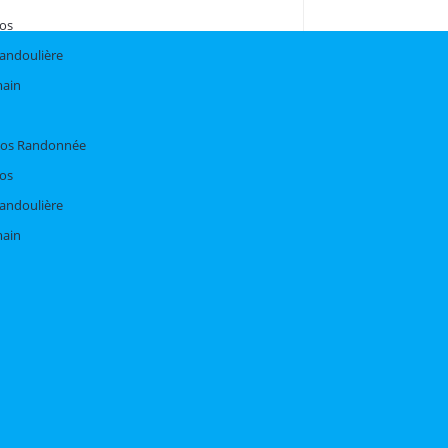
dos
bandoulière
main
Dos Randonnée
dos
bandoulière
main