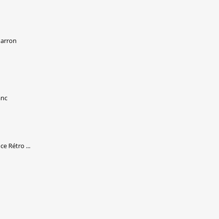
Marron
anc
e Rétro ...