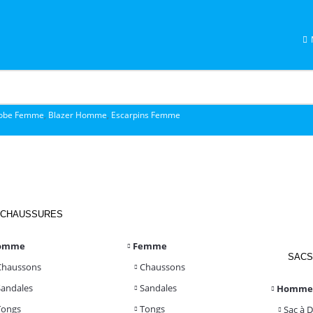
obe Femme
,
Blazer Homme
,
Escarpins Femme
CHAUSSURES
omme
Femme
SACS
Chaussons
Chaussons
Sandales
Sandales
Homme
Tongs
Tongs
Sac à 