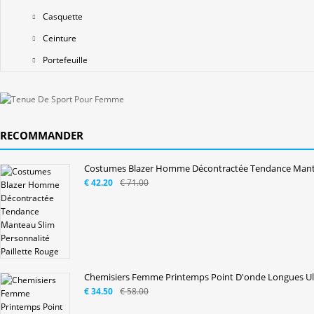
Casquette
Ceinture
Portefeuille
RECOMMANDER
Costumes Blazer Homme Décontractée Tendance Mantea
€ 42.20
€ 71.00
Chemisiers Femme Printemps Point D'onde Longues Ult
€ 34.50
€ 58.00