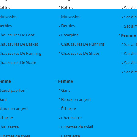
Bottes
Bottes
Sac à 
Mocassins
Mocassins
Sac à 
Derbies
Derbies
Sac à 
Chaussures De Foot
Escarpins
Femme
Chaussures De Basket
Chaussures De Running
Sac à 
Chaussures De Running
Chaussures De Skate
Sac à 
Chaussures De Skate
Sac à 
Sac à 
omme
Femme
Nœud papillon
Gant
Gant
Bijoux en argent
Bijoux en argent
Écharpe
Écharpe
Chaussette
Chaussette
Lunettes de soleil
unettes de soleil
Casquette