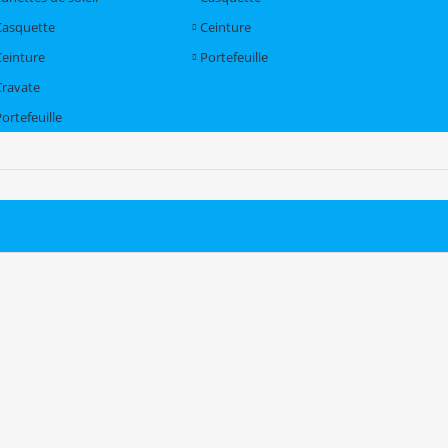
Casquette
Ceinture
Ceinture
Portefeuille
Cravate
ortefeuille