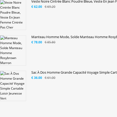
Veste Noire Cintrée Blanc Poudre Bleue, Veste En Jean 
€ 62.00
€ 69.20
Manteau Homme Mode, Solde Manteau Homme Rosy
€ 78.00
€ 85.80
Sac À Dos Homme Grande Capacité Voyage Simple Cartab
€ 36.00
€ 61.00