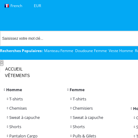
French
EUR
Recherches Populaires:
Manteau Femme
,
Doudoune Femme
,
Veste Homme
,
R
ACCUEIL
VÊTEMENTS
Homme
Femme
T-shirts
T-shirts
Chemises
Chemisiers
H
Sweat à capuche
Sweat à capuche
Shorts
Shorts
Pantalon Cargo
Pulls & Gilets