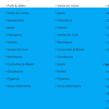
Pulls & Gilets
Veste en coton
Veste en coton
Jeans
Sweatshirts
Pantalons
Jeans
Vestes
Pantalons
Vestes En Cuir
Vestes
Manteaux
Vestes En Cuir
Costumes & Blazer
Manteaux
Doudoune
Costumes & Blazer
Jupes
H
Doudoune
Robes
Pyjamas
Pyjamas
Sous-vêtements
Sous-vêtements
L