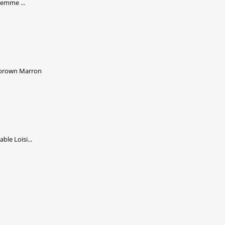
Femme ...
brown Marron
le Loisi...