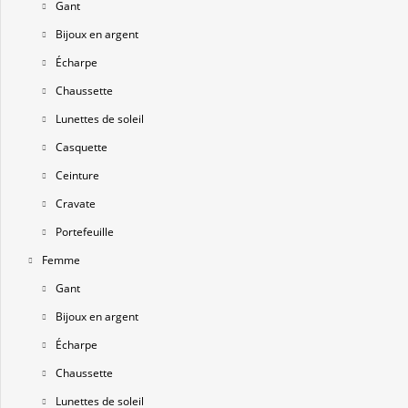
Gant
Bijoux en argent
Écharpe
Chaussette
Lunettes de soleil
Casquette
Ceinture
Cravate
Portefeuille
Femme
Gant
Bijoux en argent
Écharpe
Chaussette
Lunettes de soleil