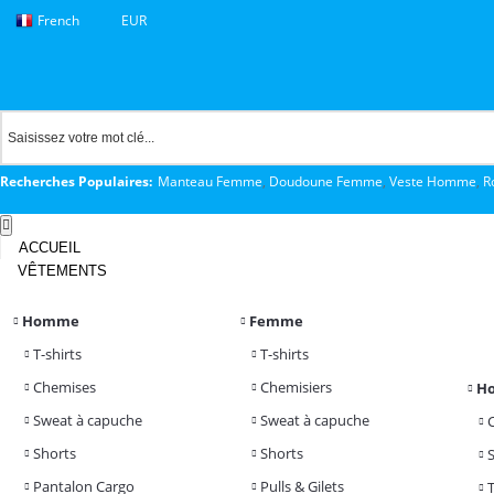
French
EUR
Recherches Populaires:
Manteau Femme
,
Doudoune Femme
,
Veste Homme
,
R
ACCUEIL
VÊTEMENTS
Homme
Femme
T-shirts
T-shirts
Chemises
Chemisiers
H
Sweat à capuche
Sweat à capuche
Shorts
Shorts
Pantalon Cargo
Pulls & Gilets