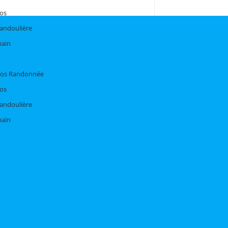
dos
bandoulière
main
Dos Randonnée
dos
bandoulière
main