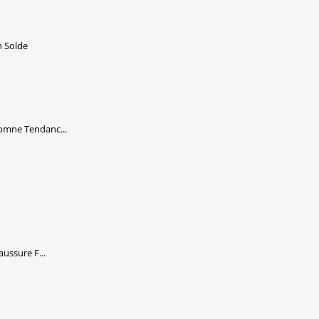
 Solde
omne Tendanc...
ussure F...