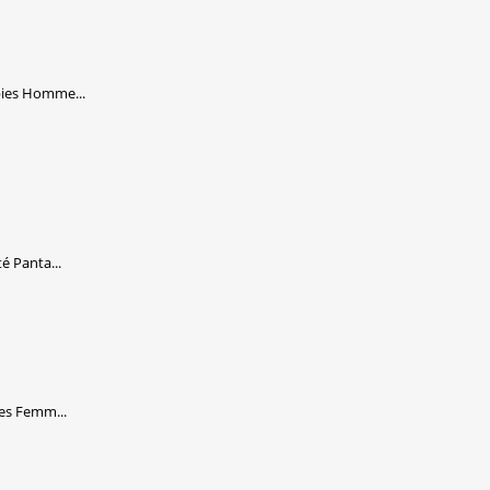
bies Homme...
é Panta...
es Femm...