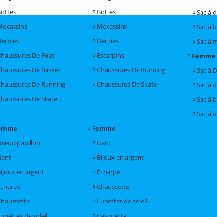
Bottes
Bottes
Sac à 
Mocassins
Mocassins
Sac à 
Derbies
Derbies
Sac à 
Chaussures De Foot
Escarpins
Femme
Chaussures De Basket
Chaussures De Running
Sac à 
Chaussures De Running
Chaussures De Skate
Sac à 
Chaussures De Skate
Sac à 
Sac à 
omme
Femme
Nœud papillon
Gant
Gant
Bijoux en argent
Bijoux en argent
Écharpe
Écharpe
Chaussette
Chaussette
Lunettes de soleil
unettes de soleil
Casquette