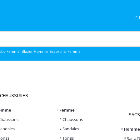
obe Femme
,
Blazer Homme
,
Escarpins Femme
CHAUSSURES
omme
Femme
SACS
Chaussons
Chaussons
Sandales
Sandales
Homme
Tongs
Tongs
Sac à 