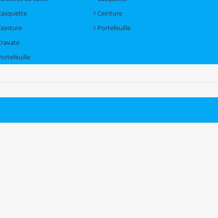
Casquette
Ceinture
Ceinture
Portefeuille
Cravate
ortefeuille