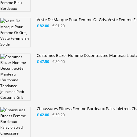
Veste De Marque Pour Femme Or Gris, Veste Femme En
€ 82.00
€ 91.20
Costumes Blazer Homme Décontractée Manteau L'aut
€ 47.50
€ 80.00
Chaussures Fitness Femme Bordeaux Palevioletred, Cha
€ 42.00
€ 50.20