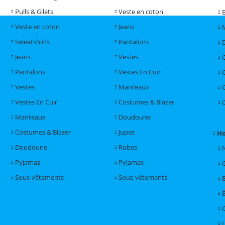
Pulls & Gilets
Veste en coton
Veste en coton
Jeans
Sweatshirts
Pantalons
Jeans
Vestes
Pantalons
Vestes En Cuir
Vestes
Manteaux
Vestes En Cuir
Costumes & Blazer
Manteaux
Doudoune
Costumes & Blazer
Jupes
H
Doudoune
Robes
Pyjamas
Pyjamas
Sous-vêtements
Sous-vêtements
L