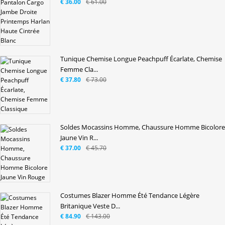
€ 36.00
€ 61.00
Tunique Chemise Longue Peachpuff Écarlate, Chemise
Femme Cla...
€ 37.80
€ 73.00
Soldes Mocassins Homme, Chaussure Homme Bicolore
Jaune Vin R...
€ 37.00
€ 45.70
Costumes Blazer Homme Été Tendance Légère
Britanique Veste D...
€ 84.90
€ 143.00