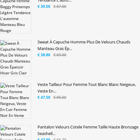
Tendance L'auto...
€ 39.50
€ 67.00
Sweat À Capuche Homme Plus De Velours Chauds
Manteau Gras Ép...
€ 38.80
€ 65.00
Veste Tailleur Pour Femme Tout Blanc Blanc Neigeux,
Veste En...
€ 47.50
€ 85.00
Pantalon Velours Cotele Femme Taille Haute Bronzage
Seashell...
€ 47.00
€ 56.70