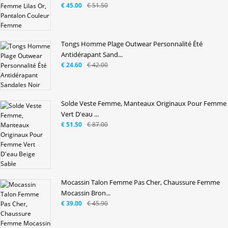
€ 45.00
€ 51.50
Tongs Homme Plage Outwear Personnalité Été
Antidérapant Sand...
€ 24.60
€ 42.00
Solde Veste Femme, Manteaux Originaux Pour Femme
Vert D'eau ...
€ 51.50
€ 87.00
Mocassin Talon Femme Pas Cher, Chaussure Femme
Mocassin Bron...
€ 39.00
€ 45.90