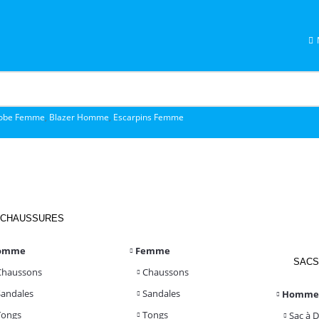
obe Femme
,
Blazer Homme
,
Escarpins Femme
CHAUSSURES
omme
Femme
SACS
Chaussons
Chaussons
Sandales
Sandales
Homme
Tongs
Tongs
Sac à 