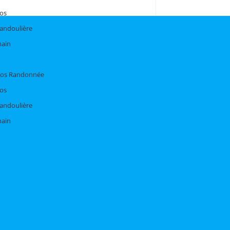
dos
bandoulière
main
Dos Randonnée
dos
bandoulière
main