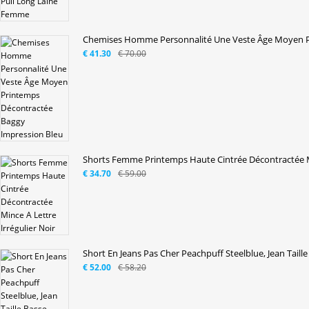
Chemises Homme Personnalité Une Veste Âge Moyen Pr
€ 41.30
€ 70.00
Shorts Femme Printemps Haute Cintrée Décontractée Mi
€ 34.70
€ 59.00
Short En Jeans Pas Cher Peachpuff Steelblue, Jean Taille 
€ 52.00
€ 58.20