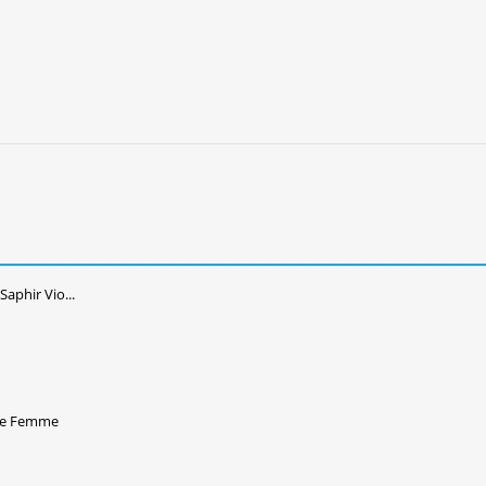
phir Vio...
ine Femme