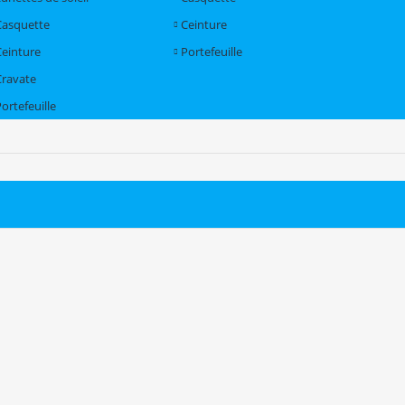
Casquette
Ceinture
Ceinture
Portefeuille
Cravate
ortefeuille