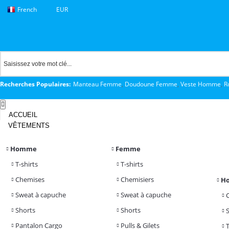
French
EUR
Recherches Populaires:
Manteau Femme
,
Doudoune Femme
,
Veste Homme
,
R
ACCUEIL
VÊTEMENTS
Homme
Femme
T-shirts
T-shirts
Chemises
Chemisiers
H
Sweat à capuche
Sweat à capuche
Shorts
Shorts
Pantalon Cargo
Pulls & Gilets