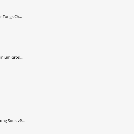
 Tongs Ch...
nium Gros...
ng Sous-vê...