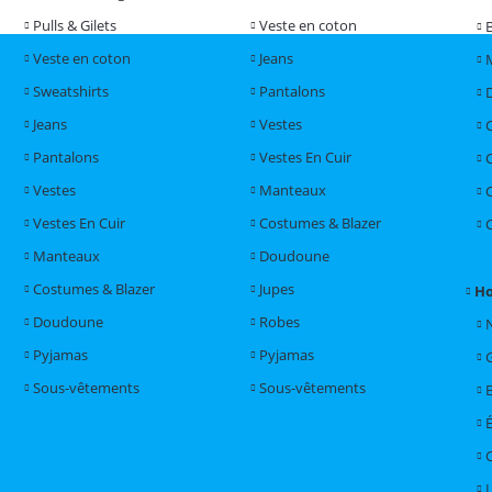
Pulls & Gilets
Veste en coton
Veste en coton
Jeans
Sweatshirts
Pantalons
Jeans
Vestes
Pantalons
Vestes En Cuir
Vestes
Manteaux
Vestes En Cuir
Costumes & Blazer
Manteaux
Doudoune
Costumes & Blazer
Jupes
H
Doudoune
Robes
Pyjamas
Pyjamas
Sous-vêtements
Sous-vêtements
L