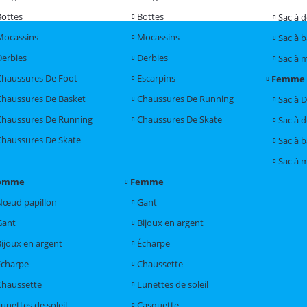
Bottes
Bottes
Sac à 
Mocassins
Mocassins
Sac à 
Derbies
Derbies
Sac à 
Chaussures De Foot
Escarpins
Femme
Chaussures De Basket
Chaussures De Running
Sac à 
Chaussures De Running
Chaussures De Skate
Sac à 
Chaussures De Skate
Sac à 
Sac à 
omme
Femme
Nœud papillon
Gant
Gant
Bijoux en argent
Bijoux en argent
Écharpe
Écharpe
Chaussette
Chaussette
Lunettes de soleil
unettes de soleil
Casquette