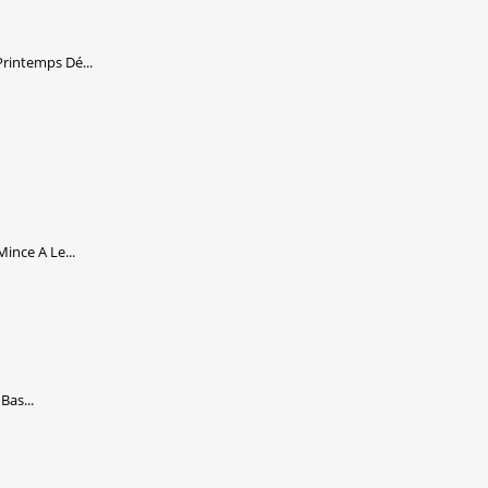
intemps Dé...
nce A Le...
Bas...