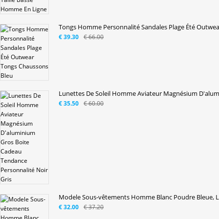
Tongs Homme Personnalité Sandales Plage Été Outwear
€ 39.30
€ 66.00
Lunettes De Soleil Homme Aviateur Magnésium D'alumi
€ 35.50
€ 60.00
Modele Sous-vêtements Homme Blanc Poudre Bleue, Lo
€ 32.00
€ 37.20