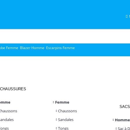
obe Femme
,
Blazer Homme
,
Escarpins Femme
CHAUSSURES
omme
Femme
SACS
Chaussons
Chaussons
Sandales
Sandales
Homme
Tongs
Tongs
Sac à 