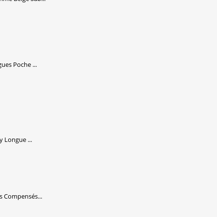
es Poche ...
 Longue ...
s Compensés...