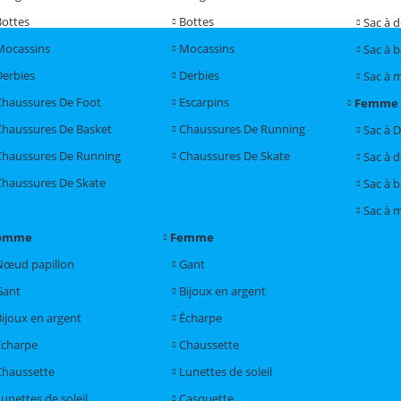
Bottes
Bottes
Sac à 
Mocassins
Mocassins
Sac à 
Derbies
Derbies
Sac à 
Chaussures De Foot
Escarpins
Femme
Chaussures De Basket
Chaussures De Running
Sac à 
Chaussures De Running
Chaussures De Skate
Sac à 
Chaussures De Skate
Sac à 
Sac à 
omme
Femme
Nœud papillon
Gant
Gant
Bijoux en argent
Bijoux en argent
Écharpe
Écharpe
Chaussette
Chaussette
Lunettes de soleil
unettes de soleil
Casquette