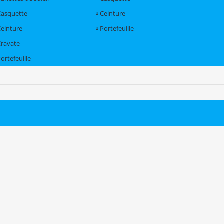
Casquette
Ceinture
Ceinture
Portefeuille
Cravate
ortefeuille