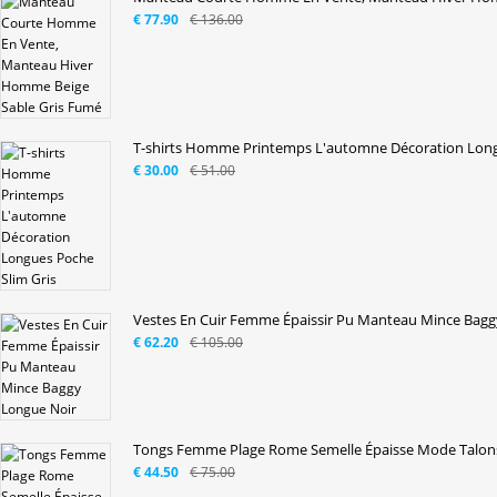
€ 77.90
€ 136.00
T-shirts Homme Printemps L'automne Décoration Longu
€ 30.00
€ 51.00
Vestes En Cuir Femme Épaissir Pu Manteau Mince Baggy
€ 62.20
€ 105.00
Tongs Femme Plage Rome Semelle Épaisse Mode Talon
€ 44.50
€ 75.00