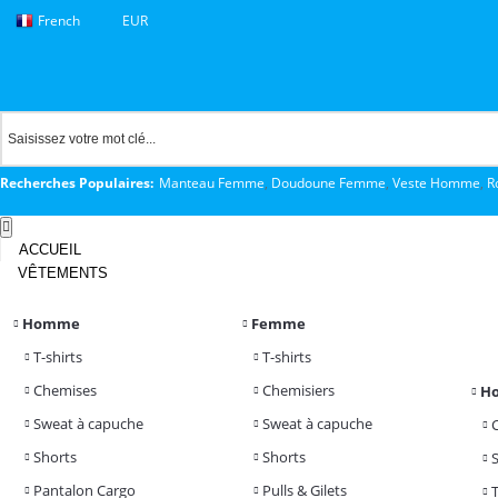
French
EUR
Recherches Populaires:
Manteau Femme
,
Doudoune Femme
,
Veste Homme
,
R
ACCUEIL
VÊTEMENTS
Homme
Femme
T-shirts
T-shirts
Chemises
Chemisiers
H
Sweat à capuche
Sweat à capuche
Shorts
Shorts
Pantalon Cargo
Pulls & Gilets