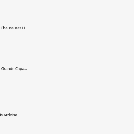
haussures H...
Grande Capa...
 Ardoise...