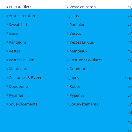
Pulls & Gilets
Veste en coton
Veste en coton
Jeans
Sweatshirts
Pantalons
Jeans
Vestes
Pantalons
Vestes En Cuir
Vestes
Manteaux
Vestes En Cuir
Costumes & Blazer
Manteaux
Doudoune
Costumes & Blazer
Jupes
H
Doudoune
Robes
Pyjamas
Pyjamas
Sous-vêtements
Sous-vêtements
L