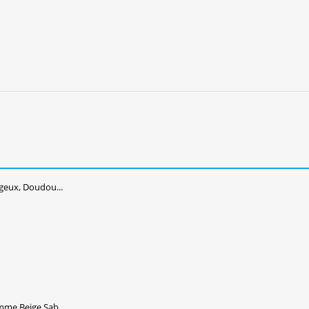
eux, Doudou...
me Beige Sab...