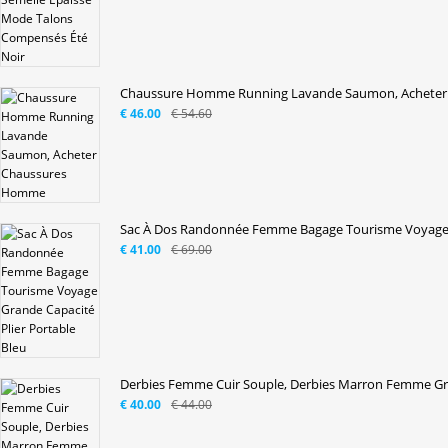
Chaussure Homme Running Lavande Saumon, Acheter C
€ 46.00
€ 54.60
Sac À Dos Randonnée Femme Bagage Tourisme Voyage 
€ 41.00
€ 69.00
Derbies Femme Cuir Souple, Derbies Marron Femme Gris
€ 40.00
€ 44.00