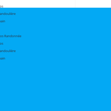
dos
bandoulière
main
Dos Randonnée
dos
bandoulière
main