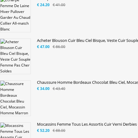
€ 24.20
€ 41.00
Acheter Blouson Cuir Bleu Ciel Bisque, Veste Cuir Souple
€ 47.00
€ 86.00
Chaussure Homme Bordeaux Chocolat Bleu Ciel, Mocas
€ 34.00
€ 43.40
Mocassins Femme Tous Les Assortis Cuir Verni Derbies C
€ 52.20
€ 88.00