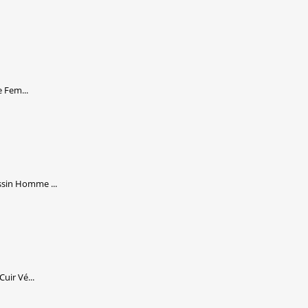
 Fem...
sin Homme ...
uir Vé...