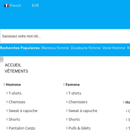
French
EUR
Recherches Populaires:
Manteau Femme
,
Doudoune Femme
,
Veste Homme
,
R
ACCUEIL
VÊTEMENTS
Homme
Femme
T-shirts
T-shirts
Chemises
Chemisiers
H
Sweat à capuche
Sweat à capuche
Shorts
Shorts
Pantalon Cargo
Pulls & Gilets