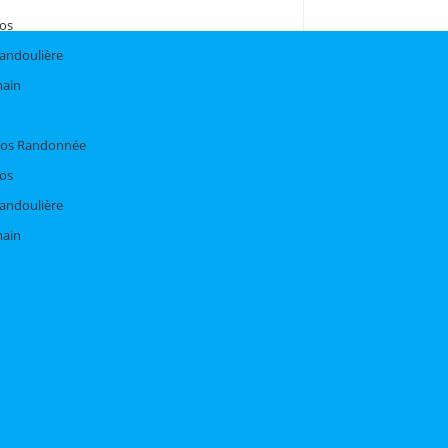
dos
bandoulière
main
Dos Randonnée
dos
bandoulière
main