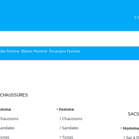
obe Femme
,
Blazer Homme
,
Escarpins Femme
CHAUSSURES
omme
Femme
SACS
Chaussons
Chaussons
Sandales
Sandales
Homme
Tongs
Tongs
Sac à 