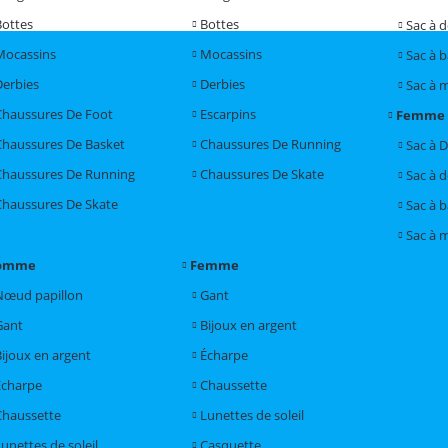
Bottes
Bottes
Sac à 
Mocassins
Mocassins
Sac à 
Derbies
Derbies
Sac à 
Chaussures De Foot
Escarpins
Femme
Chaussures De Basket
Chaussures De Running
Sac à 
Chaussures De Running
Chaussures De Skate
Sac à 
Chaussures De Skate
Sac à 
Sac à 
omme
Femme
Nœud papillon
Gant
Gant
Bijoux en argent
Bijoux en argent
Écharpe
Écharpe
Chaussette
Chaussette
Lunettes de soleil
unettes de soleil
Casquette