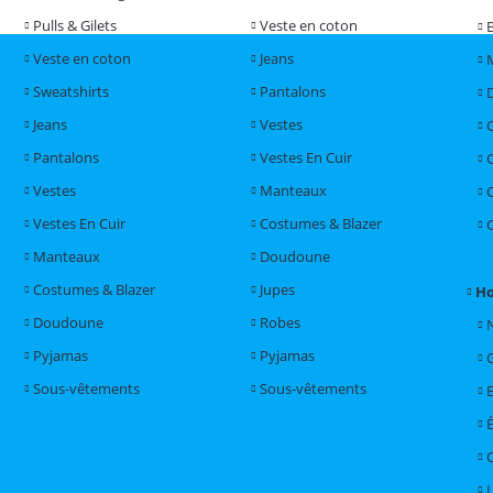
Pulls & Gilets
Veste en coton
Veste en coton
Jeans
Sweatshirts
Pantalons
Jeans
Vestes
Pantalons
Vestes En Cuir
Vestes
Manteaux
Vestes En Cuir
Costumes & Blazer
Manteaux
Doudoune
Costumes & Blazer
Jupes
H
Doudoune
Robes
Pyjamas
Pyjamas
Sous-vêtements
Sous-vêtements
L