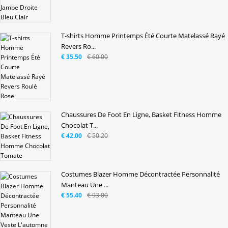
T-shirts Homme Printemps Été Courte Matelassé Rayé
Revers Ro...
€ 35.50
€ 60.00
Chaussures De Foot En Ligne, Basket Fitness Homme
Chocolat T...
€ 42.00
€ 50.20
Costumes Blazer Homme Décontractée Personnalité
Manteau Une ...
€ 55.40
€ 93.00