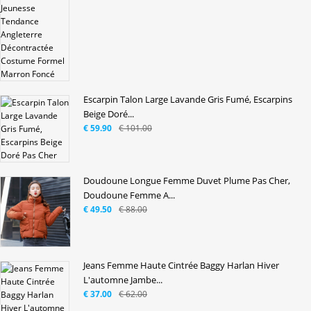
Escarpin Talon Large Lavande Gris Fumé, Escarpins
Beige Doré...
€ 59.90
€ 101.00
Doudoune Longue Femme Duvet Plume Pas Cher,
Doudoune Femme A...
€ 49.50
€ 88.00
Jeans Femme Haute Cintrée Baggy Harlan Hiver
L'automne Jambe...
€ 37.00
€ 62.00