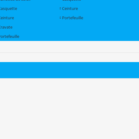
Casquette
Ceinture
Ceinture
Portefeuille
Cravate
ortefeuille