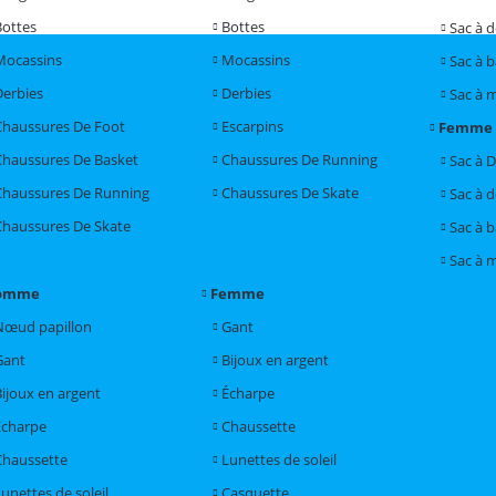
Bottes
Bottes
Sac à 
Mocassins
Mocassins
Sac à 
Derbies
Derbies
Sac à 
Chaussures De Foot
Escarpins
Femme
Chaussures De Basket
Chaussures De Running
Sac à 
Chaussures De Running
Chaussures De Skate
Sac à 
Chaussures De Skate
Sac à 
Sac à 
omme
Femme
Nœud papillon
Gant
Gant
Bijoux en argent
Bijoux en argent
Écharpe
Écharpe
Chaussette
Chaussette
Lunettes de soleil
unettes de soleil
Casquette