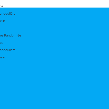
dos
bandoulière
main
Dos Randonnée
dos
bandoulière
main