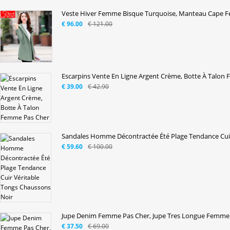
Veste Hiver Femme Bisque Turquoise, Manteau Cape F
€ 96.00
€ 121.00
Escarpins Vente En Ligne Argent Crème, Botte À Talon 
€ 39.00
€ 42.90
Sandales Homme Décontractée Été Plage Tendance Cuir 
€ 59.60
€ 100.00
Jupe Denim Femme Pas Cher, Jupe Tres Longue Femme 
€ 37.50
€ 69.00