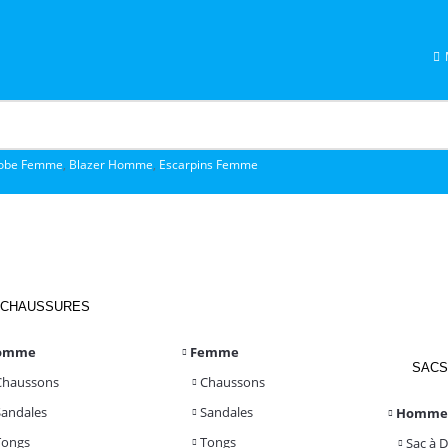
obe Femme
,
Blazer Homme
,
Escarpins Femme
CHAUSSURES
omme
Femme
SACS
Chaussons
Chaussons
Sandales
Sandales
Homme
Tongs
Tongs
Sac à 