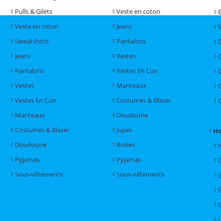
Pulls & Gilets
Veste en coton
Veste en coton
Jeans
Sweatshirts
Pantalons
Jeans
Vestes
Pantalons
Vestes En Cuir
Vestes
Manteaux
Vestes En Cuir
Costumes & Blazer
Manteaux
Doudoune
Costumes & Blazer
Jupes
H
Doudoune
Robes
Pyjamas
Pyjamas
Sous-vêtements
Sous-vêtements
L