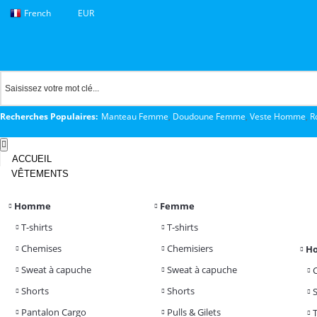
French
EUR
Recherches Populaires:
Manteau Femme
,
Doudoune Femme
,
Veste Homme
,
R
ACCUEIL
VÊTEMENTS
Homme
Femme
T-shirts
T-shirts
Chemises
Chemisiers
H
Sweat à capuche
Sweat à capuche
Shorts
Shorts
Pantalon Cargo
Pulls & Gilets