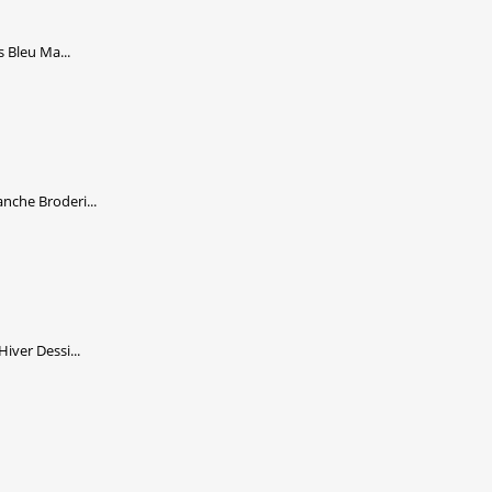
 Bleu Ma...
che Broderi...
ver Dessi...