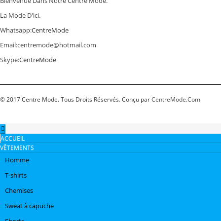
Bienvenue Dans Notre Centre Mode.
La Mode D'ici.
Whatsapp:
CentreMode
Email:
centremode@hotmail.com
Skype:
CentreMode
© 2017 Centre Mode. Tous Droits Réservés. Conçu par
CentreMode.Com
ACCUEIL
VÊTEMENTS
Homme
T-shirts
Chemises
Sweat à capuche
Shorts