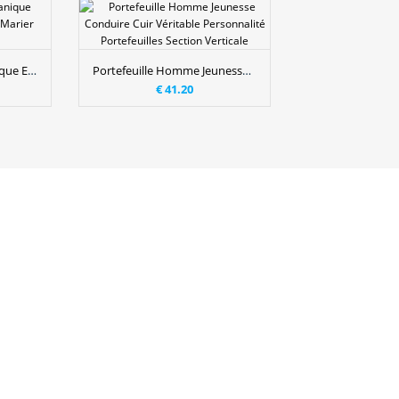
Cravate Homme Britanique Entreprise Carrière 7cm Marier Étudiant Bleu
Portefeuille Homme Jeunesse Conduire Cuir Véritable Personnalité Portefeuilles Section Verticale
€ 41.20
€ 41