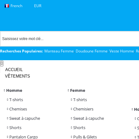
French
EUR
Recherches Populaires:
Manteau Femme
,
Doudoune Femme
,
Veste Homme
,
R
ACCUEIL
VÊTEMENTS
Homme
Femme
T-shirts
T-shirts
Chemises
Chemisiers
H
Sweat à capuche
Sweat à capuche
Shorts
Shorts
Pantalon Cargo
Pulls & Gilets