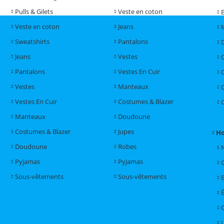
Pulls & Gilets
Veste en coton
Veste en coton
Jeans
Sweatshirts
Pantalons
Jeans
Vestes
Pantalons
Vestes En Cuir
Vestes
Manteaux
Vestes En Cuir
Costumes & Blazer
Manteaux
Doudoune
Costumes & Blazer
Jupes
H
Doudoune
Robes
Pyjamas
Pyjamas
Sous-vêtements
Sous-vêtements
L