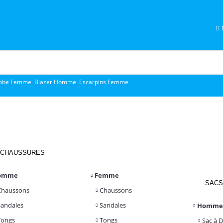
obe Femme
,
Blazer Homme
,
Escarpins Femme
CHAUSSURES
omme
Femme
SACS
Chaussons
Chaussons
Sandales
Sandales
Homme
Tongs
Tongs
Sac à 