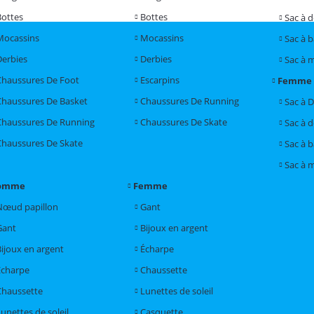
Bottes
Bottes
Sac à 
Mocassins
Mocassins
Sac à 
Derbies
Derbies
Sac à 
Chaussures De Foot
Escarpins
Femme
Chaussures De Basket
Chaussures De Running
Sac à 
Chaussures De Running
Chaussures De Skate
Sac à 
Chaussures De Skate
Sac à 
Sac à 
omme
Femme
Nœud papillon
Gant
Gant
Bijoux en argent
Bijoux en argent
Écharpe
Écharpe
Chaussette
Chaussette
Lunettes de soleil
unettes de soleil
Casquette