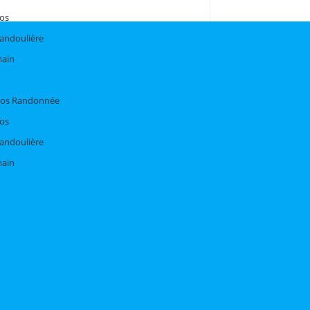
dos
bandoulière
main
Dos Randonnée
dos
bandoulière
main